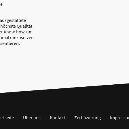
te
ausgestattete
 höchste Qualität
ser Know-how, um
ptimal umzusetzen
äsentieren.
artseite
Über uns
Kontakt
Zertifizierung
Impress