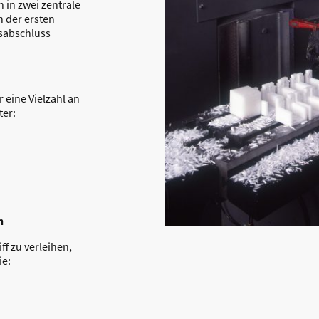
 in zwei zentrale
 der ersten
tsabschluss
 eine Vielzahl an
ter:
n
ff zu verleihen,
ie: